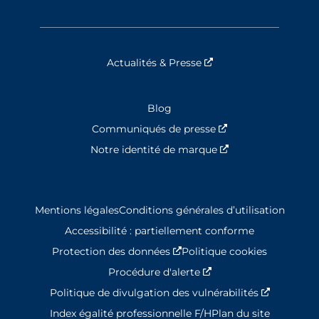
Actualités & Presse
Nouvelle fenêtre
Blog
Communiqués de presse
Nouvelle fenêtre
Notre identité de marque
Nouvelle fenêtre
Mentions légales
Conditions générales d’utilisation
Accessibilité : partiellement conforme
Protection des données
Nouvelle fenêtre
Politique cookies
Procédure d'alerte
Nouvelle fenêtre
Politique de divulgation des vulnérabilités
Nouvelle 
Index égalité professionnelle F/H
Plan du site