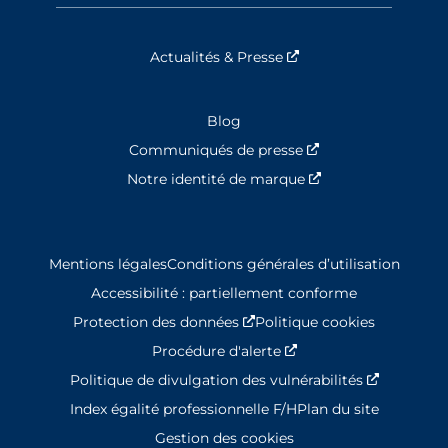
Actualités & Presse
Nouvelle fenêtre
Blog
Communiqués de presse
Nouvelle fenêtre
Notre identité de marque
Nouvelle fenêtre
Mentions légales
Conditions générales d’utilisation
Accessibilité : partiellement conforme
Protection des données
Nouvelle fenêtre
Politique cookies
Procédure d'alerte
Nouvelle fenêtre
Politique de divulgation des vulnérabilités
Nouvelle 
Index égalité professionnelle F/H
Plan du site
Gestion des cookies