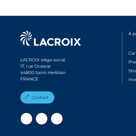
À p
Car
LACROIX siège social
Pr
17, rue Océane
Str
44800 Saint-Herblain
FRANCE
Inv
Contact