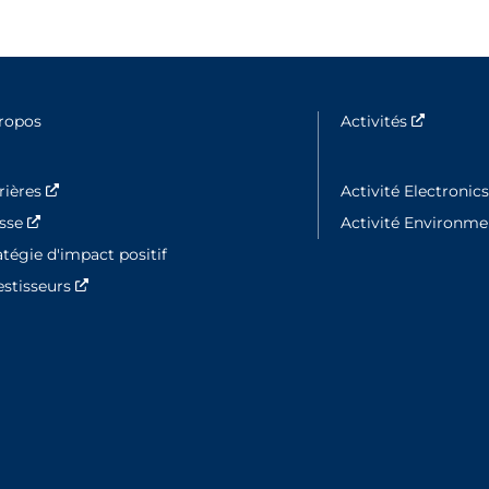
ropos
Activités
Nouvelle
rières
Nouvelle fenêtre
Activité Electronic
esse
Nouvelle fenêtre
Activité Environm
atégie d'impact positif
estisseurs
Nouvelle fenêtre