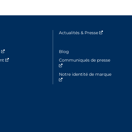
 fenêtre
Actualités & Presse
Nouvelle fenê
s
Nouvelle fenêtre
Blog
ent
Nouvelle fenêtre
Communiqués de presse
Nouvelle fenêtre
Notre identité de marque
Nouvelle fenêtre