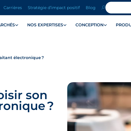
Carrières
Stratégie d’impact positif
Blog
ARCHÉS
NOS EXPERTISES
CONCEPTION
PRODU
aitant électronique ?
isir son
tronique ?