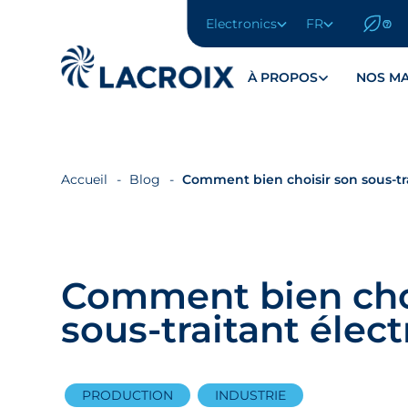
Electronics
FR
Aller
au
menu
À PROPOS
NOS M
de
navigation
Aller
au
contenu
Accueil
Blog
Comment bien choisir son sous-tr
Aller
au
pied
de
Comment bien cho
page
sous-traitant élec
PRODUCTION
INDUSTRIE