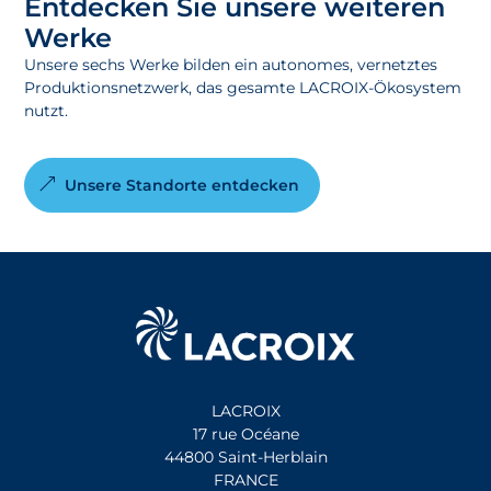
Entdecken Sie unsere weiteren
Werke
Unsere sechs Werke bilden ein autonomes, vernetztes
Produktionsnetzwerk, das gesamte LACROIX-Ökosystem
nutzt.
Unsere Standorte entdecken
LACROIX
17 rue Océane
44800 Saint-Herblain
FRANCE