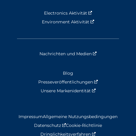
Electronics Aktivität
Nouvelle fenêtre
Environment Aktivität
Nouvelle fenêtre
Nachrichten und Medien
Nouvelle fenêtre
Blog
Presseveröffentlichungen
Nouvelle fenêtre
Unsere Markenidentität
Nouvelle fenêtre
Impressum
Allgemeine Nutzungsbedingungen
Datenschutz
Nouvelle fenêtre
Cookie-Richtlinie
Dringlichkeitsverfahren
Nouvelle fenêtre